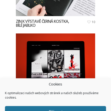
ZIN K VÝSTAVĚ ČERNÁ KOSTKA,
10
BÍLÉ JABLKO
Cookies
GRAPHITICAL
12
K optimalizaci našich webových stránek a našich služeb používáme
cookies.