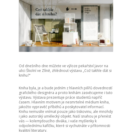
Od dnešního dne můžete ve výloze pekařství Javor na
ulici Školní ve Zlíně, zhlédnout výstavu „Což takhle dát si
knihu?“
Kniha byla, je a bude jedním z hlavních pilířů dovedností
grafického designéra a proto knihám zasvěcujeme i tuto
výstavu. Výstava prezentuje práce studentů napříč
časem. Hlavním motivem je nesmrtelné médium kniha,
jakožto vypravěč příběhů a poskytovatel informací.
Knihu nemusíte vnímat pouze jako tiskovinu, ale mnohdy
i jako autorský umělecký objekt. Naší snahou je přenést
vás — kolemjdoucího diváka, i vaše myšlenky k
odpolednímu kafíčku, které si vychutnáte v přítomnosti
kvalitní literatury.