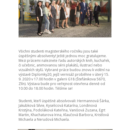
Všichni studenti magisterského ročníku jsou také
úspěšnými absolventy! Ještě jednou moc gratulujeme.
Mezi prácemi naleznete řadu autorských knih, kuchařek,
či učebnic, animovanou sérii plakátů, ilustrací nebo
vizuálních stylů. Vybrané práce budou znovu k vidění na
výstavě Diplomky20, jejíž vernisáž proběhne v úterý 15.
9. 2020 v 17.00 hodin v galerii G18 (Štefánikova 5670,
Zlín). Výstava bude pro veřejnost otevřena denně od
10.00 do 18.00 hodin. Těšíme se!
Studenti, kteří úspěšně absolvovali: Hermannová Šárka,
Jakubková Silvie, Kyselicová Katarína, Londinová
Kristýna, Podoláková Kateřina, Vanišová Zuzana, Egrt
Martin, Khachaturova Irina, Klaučová Barbora, Kristlová
Michaela a Nerudová Michaela.