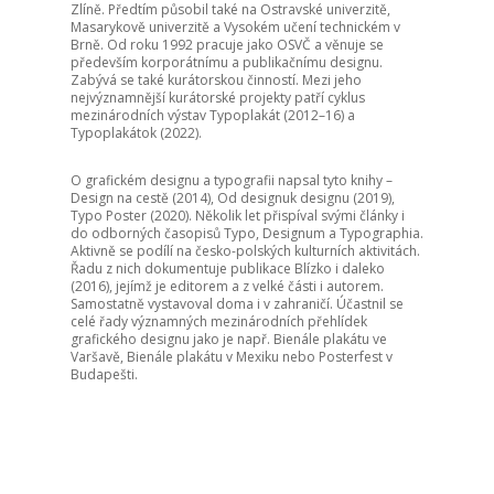
Zlíně. Předtím působil také na Ostravské univerzitě,
Masarykově univerzitě a Vysokém učení technickém v
Brně. Od roku 1992 pracuje jako OSVČ a věnuje se
především korporátnímu a publikačnímu designu.
Zabývá se také kurátorskou činností. Mezi jeho
nejvýznamnější kurátorské projekty patří cyklus
mezinárodních výstav Typoplakát (2012–16) a
Typoplakátok (2022).
O grafickém designu a typografii napsal tyto knihy –
Design na cestě (2014), Od designuk designu (2019),
Typo Poster (2020). Několik let přispíval svými články i
do odborných časopisů Typo, Designum a Typographia.
Aktivně se podílí na česko-polských kulturních aktivitách.
Řadu z nich dokumentuje publikace Blízko i daleko
(2016), jejímž je editorem a z velké části i autorem.
Samostatně vystavoval doma i v zahraničí. Účastnil se
celé řady významných mezinárodních přehlídek
grafického designu jako je např. Bienále plakátu ve
Varšavě, Bienále plakátu v Mexiku nebo Posterfest v
Budapešti.