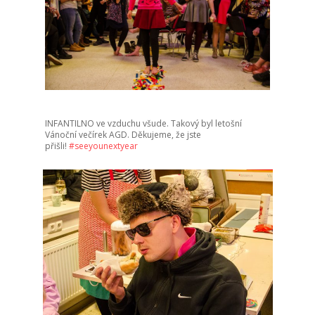
INFANTILNO ve vzduchu všude. Takový byl letošní
Vánoční večírek AGD. Děkujeme, že jste
přišli!
#
seeyounextyear