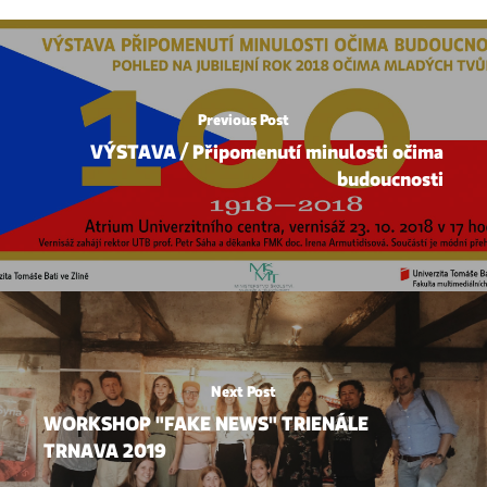
Previous Post
VÝSTAVA / Připomenutí minulosti očima
budoucnosti
Next Post
WORKSHOP "FAKE NEWS" TRIENÁLE
TRNAVA 2019