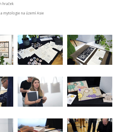
h hraček
 a mytologie na území Asie