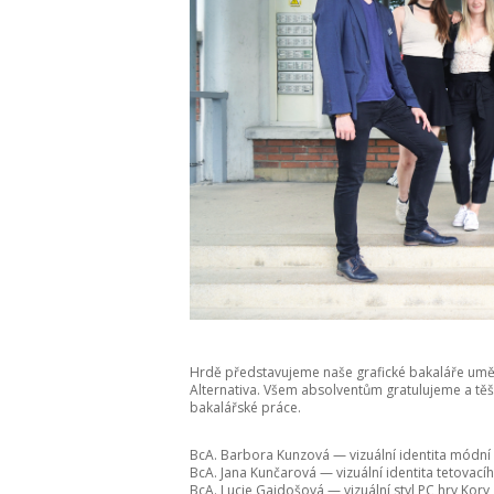
Hrdě představujeme naše grafické bakaláře umění 2
Alternativa. Všem absolventům gratulujeme a tě
bakalářské práce.
BcA. Barbora Kunzová — vizuální identita módní
BcA. Jana Kunčarová — vizuální identita tetovací
BcA. Lucie Gajdošová — vizuální styl PC hry Kory