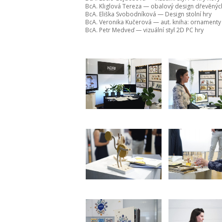
BcA. Kliglová Tereza — obalový design dřevěnýc
BcA. Eliška Svobodníková — Design stolní hry
BcA. Veronika Kučerová — aut. kniha: ornamenty
BcA. Petr Medveď — vizuální styl 2D PC hry