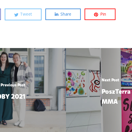
Tweet
Share
Pin
Next Post
Previous Post
PoszTerr
BY 2021
MMA