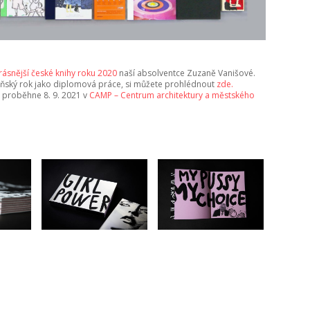
rásnější české knihy roku 2020
naší absolventce Zuzaně Vanišové.
 loňský rok jako diplomová práce, si můžete prohlédnout
zde.
é proběhne 8. 9. 2021 v
CAMP – Centrum architektury a městského