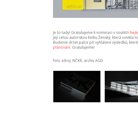
Je to tady! Gratulujeme k nominaci v soutěži
Nejk
Její celou autorskou knihu Ženský, která vznikla
Budeme držet palce při vyhlášení výsledků, kter
plánování.
Gratulujeme!
foto zdroj: NČKR, archiv AGD