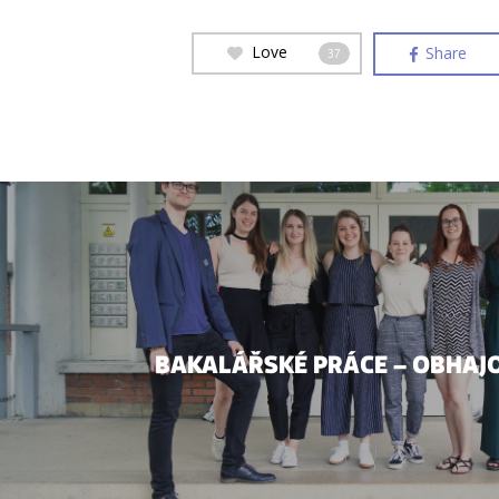
Love
Share
37
BAKALÁŘSKÉ PRÁCE – OBHAJO