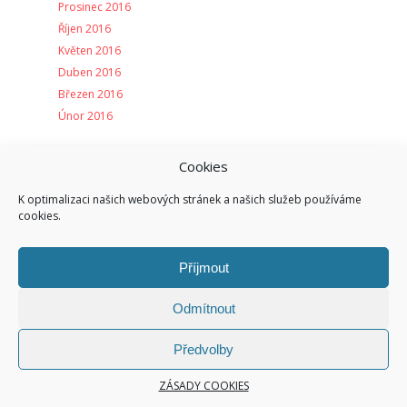
Prosinec 2016
Říjen 2016
Květen 2016
Duben 2016
Březen 2016
Únor 2016
Cookies
RUBRIKY
K optimalizaci našich webových stránek a našich služeb používáme
cookies.
Bakalářské práce
EXIT
Klauzurní práce
Příjmout
Magisterské práce
Obhajoby
Odmítnout
Ocenění
Party
Předvolby
Přednáška
ZÁSADY COOKIES
Přihláška