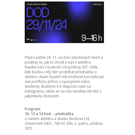
Přijď v pátek 29. 11. na Den otevřených dveří a
podívej se, jak to chodí u nás v ateliéru.
Najdeš nás v budově U4 (učebny 307–309),
kde budou celý den probíhat přednášky o
ateliéru. Navíc budeš mít možnost konzultovat
své portfolio přímo s vyučujícími nebo
studenty. Budeme ti k dispozici také na
instagramu, takže se na nás neváhej obrátit s
jakýmkoliv dotazem.
Program:
10, 12 a 14 hod. – přednáška
o našem ateliéru a studiu (budova U4,
Univerzitní 2431, 760 01 Zlín, 2. patro, učebna
307)