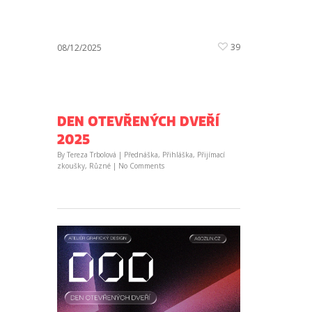
39
08/12/2025
DEN OTEVŘENÝCH DVEŘÍ
2025
By
Tereza Trbolová
|
Přednáška
,
Přihláška
,
Přijímací
zkoušky
,
Různé
|
No Comments