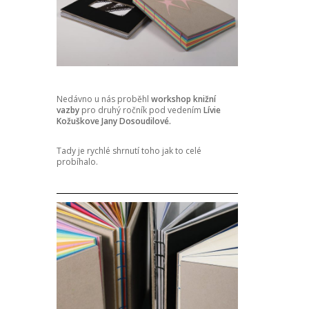
Nedávno u nás proběhl
workshop knižní
vazby
pro druhý ročník pod vedením
Lívie
Kožuškove Jany Dosoudilové.
Tady je rychlé shrnutí toho jak to celé
probíhalo.