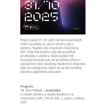
Přijď v pátek 31. 10. 2025 na Den otevřených
dveří a podívej se, jak to chodí u nás v
ateliéru. Najdeš nás v budově U4 (učebny
307–309), kde budou celý den probíhat
přednášky o ateliéru. Navíc budeš mít
možnost konzultovat své portfolio přímo s
vyučujícími nebo studenty. Budeme k dispozici
také na instagramu, takže se na nás neváhej
obrátit s jakýmkoliv dotazem.
Program:
10, 12 a 14 hod. – přednáška
o našem ateliéru a studiu (budova U4,
Univerzitní 2431, 760 01 Zlín, 2. patro, učebna
307)