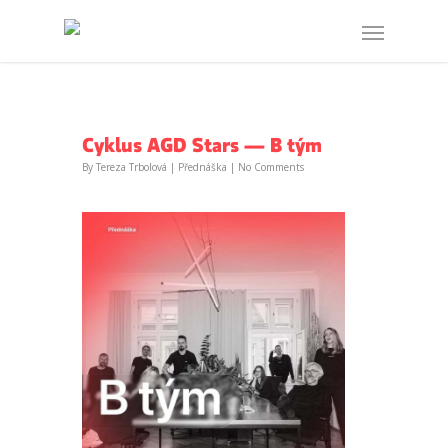
Cyklus AGD Stars — B tým
By
Tereza Trbolová
|
Přednáška
|
No Comments