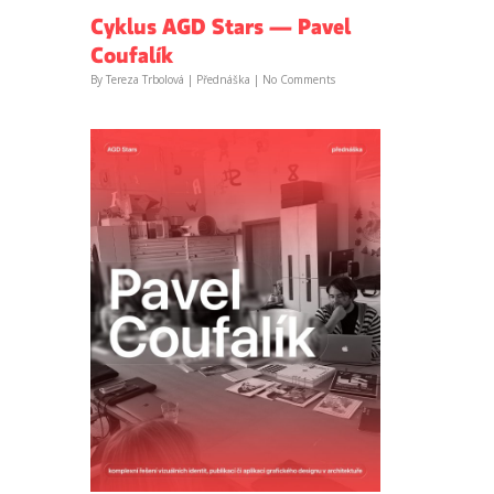
Cyklus AGD Stars — Pavel
Coufalík
By
Tereza Trbolová
|
Přednáška
|
No Comments